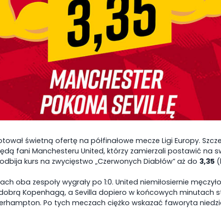
:30
08-08-2026 14:45
08-08-2026
w
Radomiak Radom
Lech Po
tował świetną ofertę na półfinałowe mecze Ligi Europy. Szcz
Górnik Zabrze
Piast Gl
ędą fani Manchesteru United, którzy zamierzali postawić na s
dbija kurs na zwycięstwo „Czerwonych Diabłów” aż do
3,35
(
ach oba zespoły wygrały po 1:0. United niemiłosiernie męczyło 
dobrą Kopenhagą, a Sevilla dopiero w końcowych minutach str
rhampton. Po tych meczach ciężko wskazać faworyta niedzi