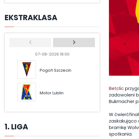
EKSTRAKLASA
07-08-2026 18:00
07-08-2026 20
Pogoń Szczecin
Wisła Krakó
Betclic
przygo
Motor Lublin
Wisła Płock
zadowoleni b
Bukmacher po
W ćwierćfinał
zaskakująco 
1. LIGA
bramkę Wolve
spotkania.