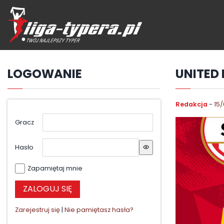
Przejdź
hdo
treści
LOGOWANIE
UNITED 
Redakcja
-
15
Gracz
Hasło
Zapamiętaj mnie
Zarejestruj się
|
Nie pamiętasz hasła?