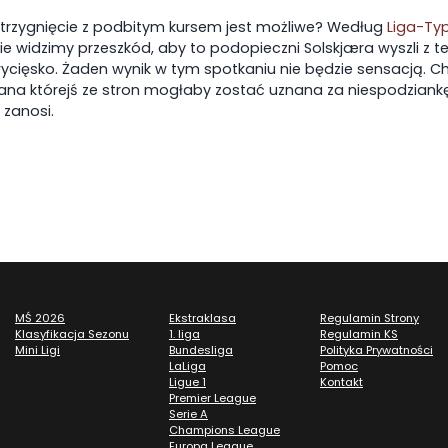
strzygnięcie z podbitym kursem jest możliwe? Według
Liga-Typ
Nie widzimy przeszkód, aby to podopieczni Solskjæra wyszli z t
ycięsko. Żaden wynik w tym spotkaniu nie będzie sensacją. Ch
:30
08-08-2026 15:30
08-08-2026
na którejś ze stron mogłaby zostać uznana za niespodziankę,
 zanosi.
wa
Miedź Legnica
Puszcza
ów
Pogoń Grodzisk
Odra O
MŚ 2026
Ekstraklasa
Regulamin Strony
Klasyfikacja Sezonu
1. liga
Regulamin KS
Mini Ligi
Bundesliga
Polityka Prywatności
LaLiga
Pomoc
Ligue 1
Kontakt
Premier League
Serie A
Champions League
Europa League