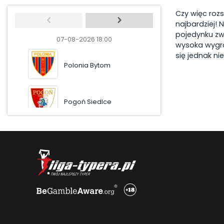
Czy więc roz
najbardziej! 
pojedynku zw
07-08-2026 18:00
07-08-2026 20
wysoka wygra
się jednak nie
Polonia Bytom
Polonia W-
Pogoń Siedlce
Ruch Chorz