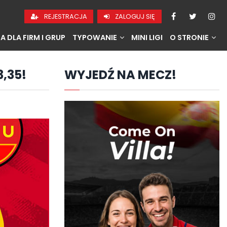
REJESTRACJA
ZALOGUJ SIĘ
A DLA FIRM I GRUP
TYPOWANIE
MINI LIGI
O STRONIE
,35!
WYJEDŹ NA MECZ!