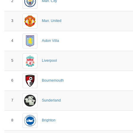
2
Man. City
3
Man. United
4
Aston Villa
5
Liverpool
6
Bournemouth
7
Sunderland
8
Brighton