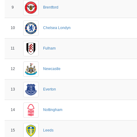
9
Brentford
10
Chelsea Londyn
11
Fulham
12
Newcastle
13
Everton
14
Nottingham
15
Leeds