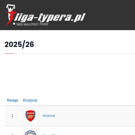
Przejdź
hdo
treści
2025/26
Ranga
Drużyny
1
Arsenal