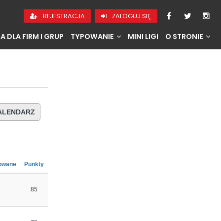
REJESTRACJA
ZALOGUJ SIĘ
A DLA FIRM I GRUP
TYPOWANIE
MINI LIGI
O STRONIE
ALENDARZ
owane
Punkty
85