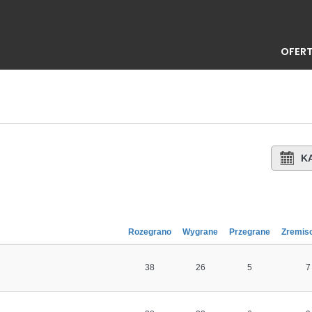
OFERT
K
Rozegrano
Wygrane
Przegrane
Zremis
38
26
5
7