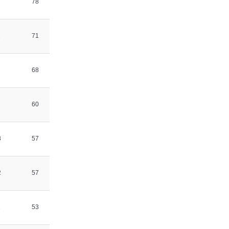
78
1
71
68
60
8
57
2
57
1
53