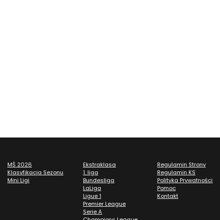
MŚ 2026
Ekstraklasa
Regulamin Strony
Klasyfikacja Sezonu
1. liga
Regulamin KS
Mini Ligi
Bundesliga
Polityka Prywatności
LaLiga
Pomoc
Ligue 1
Kontakt
Premier League
Serie A
Champions League