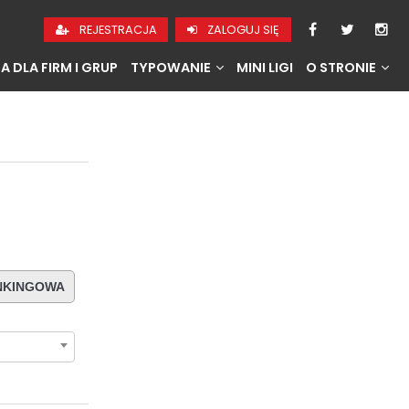
REJESTRACJA
ZALOGUJ SIĘ
A DLA FIRM I GRUP
TYPOWANIE
MINI LIGI
O STRONIE
ANKINGOWA