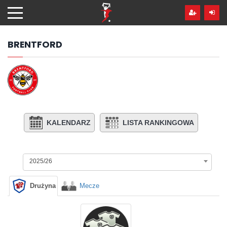
Przejdź
hdo
treści
BRENTFORD
KALENDARZ
LISTA RANKINGOWA
2025/26
Drużyna
Mecze