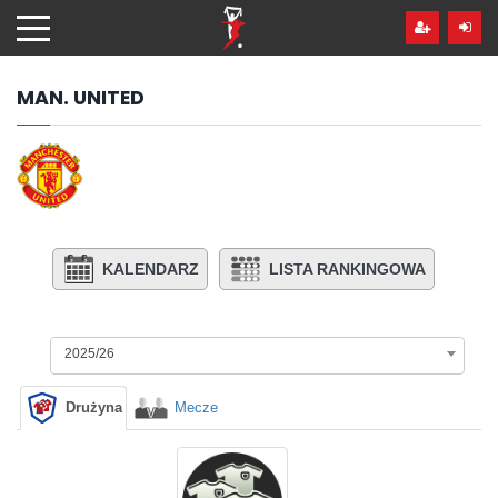
Przejdź
hdo
treści
MAN. UNITED
KALENDARZ
LISTA RANKINGOWA
2025/26
Drużyna
Mecze