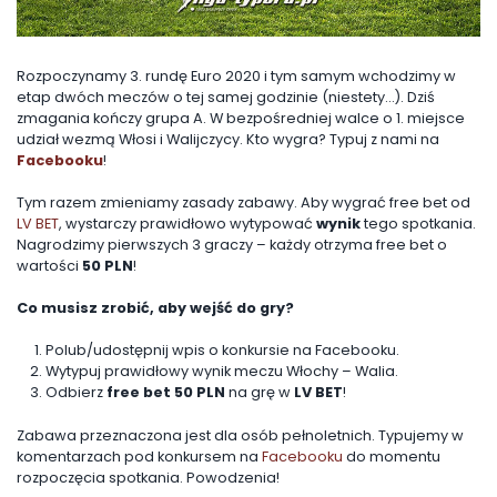
Rozpoczynamy 3. rundę Euro 2020 i tym samym wchodzimy w
etap dwóch meczów o tej samej godzinie (niestety…). Dziś
zmagania kończy grupa A. W bezpośredniej walce o 1. miejsce
udział wezmą Włosi i Walijczycy. Kto wygra? Typuj z nami na
Facebooku
!
Tym razem zmieniamy zasady zabawy. Aby wygrać free bet od
LV BET
, wystarczy prawidłowo wytypować
wynik
tego spotkania.
Nagrodzimy pierwszych 3 graczy – każdy otrzyma free bet o
wartości
50 PLN
!
Co musisz zrobić, aby wejść do gry?
Polub/udostępnij wpis o konkursie na Facebooku.
Wytypuj prawidłowy wynik meczu Włochy – Walia.
Odbierz
free bet 50 PLN
na grę w
LV BET
!
Zabawa przeznaczona jest dla osób pełnoletnich. Typujemy w
komentarzach pod konkursem na
Facebooku
do momentu
rozpoczęcia spotkania. Powodzenia!