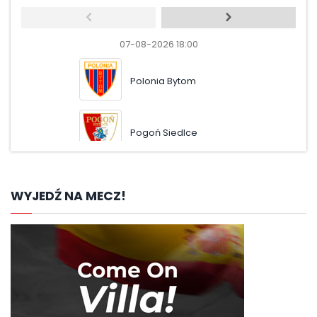
07-08-2026 18:00
07-08-
Polonia Bytom
Pol
Pogoń Siedlce
Ruc
WYJEDŹ NA MECZ!