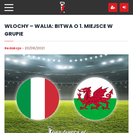
Przejdź
hdo
treści
WŁOCHY – WALIA: BITWA O 1. MIEJSCE W
GRUPIE
Redakcja
-
20/06/2021