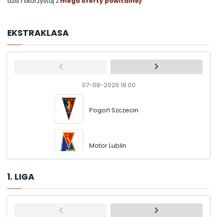
dziś i skorzystaj z
mega oferty powitalnej
!
EKSTRAKLASA
07-08-2026 18:00
07-08-
Pogoń Szczecin
Wis
Motor Lublin
Wisł
1. LIGA