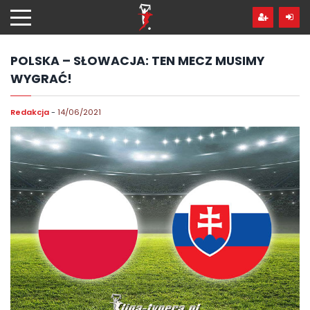
Przejdź
hdo
treści
POLSKA – SŁOWACJA: TEN MECZ MUSIMY
WYGRAĆ!
Redakcja
-
14/06/2021