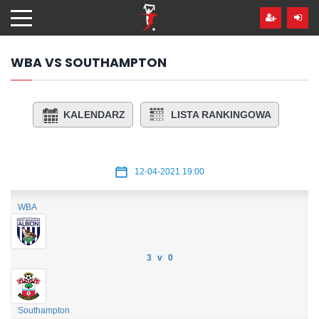
Przejdź
hdo
treści
WBA VS SOUTHAMPTON
KALENDARZ
LISTA RANKINGOWA
12-04-2021 19:00
WBA
3 v 0
Southampton