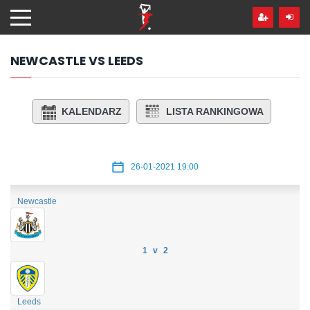
Przejdź
hdo
treści
NEWCASTLE VS LEEDS
KALENDARZ
LISTA RANKINGOWA
26-01-2021 19:00
Newcastle
1 v 2
Leeds