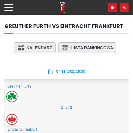
Przejdź
hdo
treści
GREUTHER FURTH VS EINTRACHT FRANKFURT
KALENDARZ
LISTA RANKINGOWA
07-11-2021 19:30
Greuther Furth
1 v 2
Eintracht Frankfurt