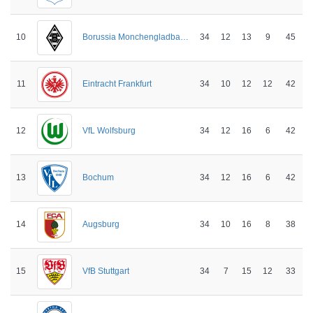
10
34
12
13
9
45
Borussia Monchengladbach
11
34
10
12
12
42
Eintracht Frankfurt
12
34
12
16
6
42
VfL Wolfsburg
13
34
12
16
6
42
Bochum
14
34
10
16
8
38
Augsburg
15
34
7
15
12
33
VfB Stuttgart