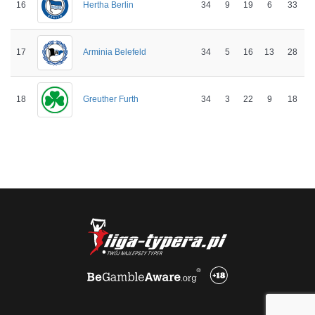
16
34
9
19
6
33
Hertha Berlin
17
34
5
16
13
28
Arminia Belefeld
18
34
3
22
9
18
Greuther Furth