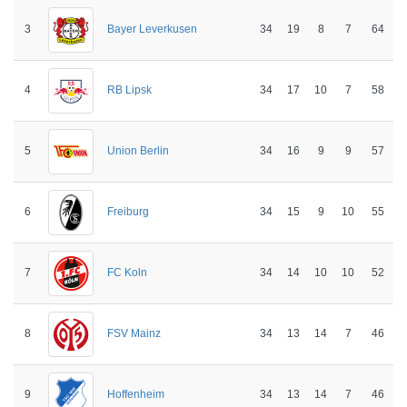
3
34
19
8
7
64
Bayer Leverkusen
4
34
17
10
7
58
RB Lipsk
5
34
16
9
9
57
Union Berlin
6
34
15
9
10
55
Freiburg
7
34
14
10
10
52
FC Koln
8
34
13
14
7
46
FSV Mainz
9
34
13
14
7
46
Hoffenheim