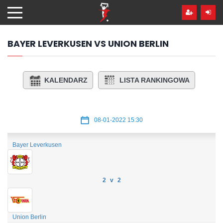
Przejdź
hdo
treści
BAYER LEVERKUSEN VS UNION BERLIN
KALENDARZ
LISTA RANKINGOWA
08-01-2022 15:30
Bayer Leverkusen
2 v 2
Union Berlin