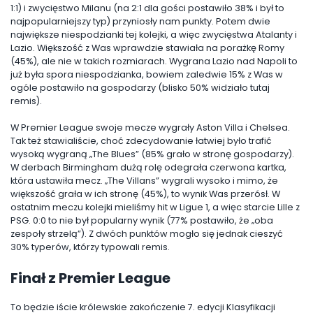
1:1) i zwycięstwo Milanu (na 2:1 dla gości postawiło 38% i był to
najpopularniejszy typ) przyniosły nam punkty. Potem dwie
największe niespodzianki tej kolejki, a więc zwycięstwa Atalanty i
Lazio. Większość z Was wprawdzie stawiała na porażkę Romy
(45%), ale nie w takich rozmiarach. Wygrana Lazio nad Napoli to
już była spora niespodzianka, bowiem zaledwie 15% z Was w
ogóle postawiło na gospodarzy (blisko 50% widziało tutaj
remis).
W Premier League swoje mecze wygrały Aston Villa i Chelsea.
Tak też stawialiście, choć zdecydowanie łatwiej było trafić
wysoką wygraną „The Blues” (85% grało w stronę gospodarzy).
W derbach Birmingham dużą rolę odegrała czerwona kartka,
która ustawiła mecz. „The Villans” wygrali wysoko i mimo, że
większość grała w ich stronę (45%), to wynik Was przerósł. W
ostatnim meczu kolejki mieliśmy hit w Ligue 1, a więc starcie Lille z
PSG. 0:0 to nie był popularny wynik (77% postawiło, że „oba
zespoły strzelą”). Z dwóch punktów mogło się jednak cieszyć
30% typerów, którzy typowali remis.
Finał z Premier League
To będzie iście królewskie zakończenie 7. edycji Klasyfikacji