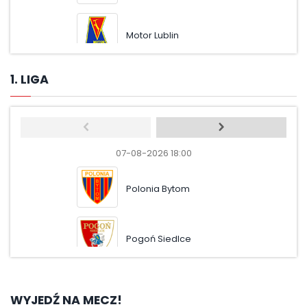
Motor Lublin
Wisł
1. LIGA
07-08-2026 18:00
07-08-
Polonia Bytom
Pol
Pogoń Siedlce
Ruc
WYJEDŹ NA MECZ!