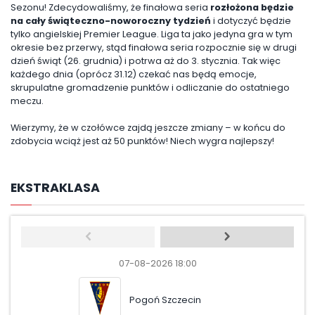
Sezonu! Zdecydowaliśmy, że finałowa seria
rozłożona będzie
na cały świąteczno-noworoczny tydzień
i dotyczyć będzie
tylko angielskiej Premier League. Liga ta jako jedyna gra w tym
okresie bez przerwy, stąd finałowa seria rozpocznie się w drugi
dzień świąt (26. grudnia) i potrwa aż do 3. stycznia. Tak więc
każdego dnia (oprócz 31.12) czekać nas będą emocje,
skrupulatne gromadzenie punktów i odliczanie do ostatniego
meczu.
Wierzymy, że w czołówce zajdą jeszcze zmiany – w końcu do
zdobycia wciąż jest aż 50 punktów! Niech wygra najlepszy!
EKSTRAKLASA
07-08-2026 18:00
07-08-
Pogoń Szczecin
Wis