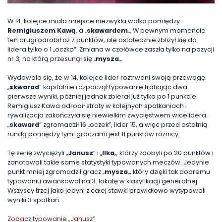
W 14. kolejce miała miejsce niezwykła walka pomiędzy
Remigiuszem Kawą
, a „
skawardem
„. W pewnym momencie
ten drugi odrobił aż 7 punktów, ale ostatecznie zbliżył się do
lidera tylko o 1 „oczko”. Zmiana w czołówce zaszła tylko na pozycji
nr 3, na którą przesunął się „
mysza
„.
Wydawało się, że w 14. kolejce lider roztrwoni swoją przewagę.
„
skwarad
” kapitalnie rozpoczął typowanie trafiając dwa
pierwsze wyniki, później jednak zbierał już tylko po 1 punkcie.
Remigiusz Kawa odrobił straty w kolejnych spotkaniach i
rywalizacja zakończyła się niewielkim zwycięstwem wicelidera.
„
skaward
” zgromadził 16 „oczek”, lider 15, a więc przed ostatnią
rundą pomiędzy tymi graczami jest 11 punktów różnicy.
Tę serię zwyciężyli „
Janusz
” i „
Ilka
„, którzy zdobyli po 20 punktów i
zanotowali takie same statystyki typowanych meczów. Jedynie
punkt mniej zgromadził gracz „
mysza
„, który dzięki tak dobremu
typowaniu awansował na 3. lokatę w klasyfikacji generalnej.
Wszyscy trzej jako jedyni z całej stawki prawidłowo wytypowali
wyniki 3 spotkań.
Zobacz typowanie „Janusz”