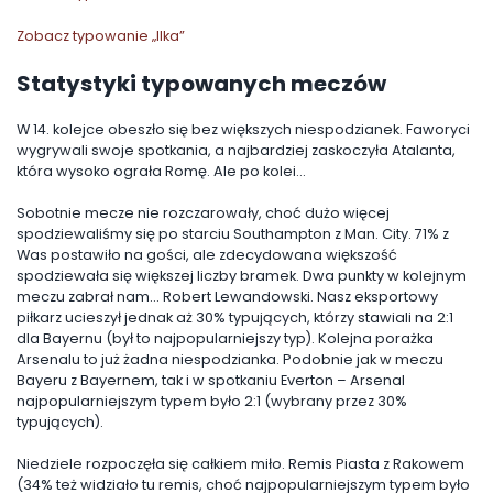
Zobacz typowanie „Ilka”
Statystyki typowanych meczów
W 14. kolejce obeszło się bez większych niespodzianek. Faworyci
wygrywali swoje spotkania, a najbardziej zaskoczyła Atalanta,
która wysoko ograła Romę. Ale po kolei…
Sobotnie mecze nie rozczarowały, choć dużo więcej
spodziewaliśmy się po starciu Southampton z Man. City. 71% z
Was postawiło na gości, ale zdecydowana większość
spodziewała się większej liczby bramek. Dwa punkty w kolejnym
meczu zabrał nam… Robert Lewandowski. Nasz eksportowy
piłkarz ucieszył jednak aż 30% typujących, którzy stawiali na 2:1
dla Bayernu (był to najpopularniejszy typ). Kolejna porażka
Arsenalu to już żadna niespodzianka. Podobnie jak w meczu
Bayeru z Bayernem, tak i w spotkaniu Everton – Arsenal
najpopularniejszym typem było 2:1 (wybrany przez 30%
typujących).
Niedziele rozpoczęła się całkiem miło. Remis Piasta z Rakowem
(34% też widziało tu remis, choć najpopularniejszym typem było