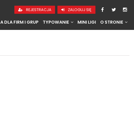
REJESTRACJA
ZALOGUJ SIĘ
A DLA FIRM I GRUP
TYPOWANIE
MINI LIGI
O STRONIE