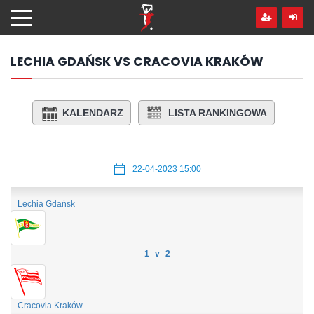
Przejdź
hdo
treści
LECHIA GDAŃSK VS CRACOVIA KRAKÓW
KALENDARZ
LISTA RANKINGOWA
22-04-2023 15:00
Lechia Gdańsk
1 v 2
Cracovia Kraków