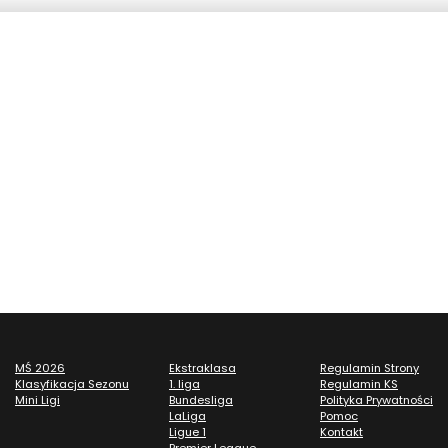
MŚ 2026
Ekstraklasa
Regulamin Strony
Klasyfikacja Sezonu
1. liga
Regulamin KS
Mini Ligi
Bundesliga
Polityka Prywatności
LaLiga
Pomoc
Ligue 1
Kontakt