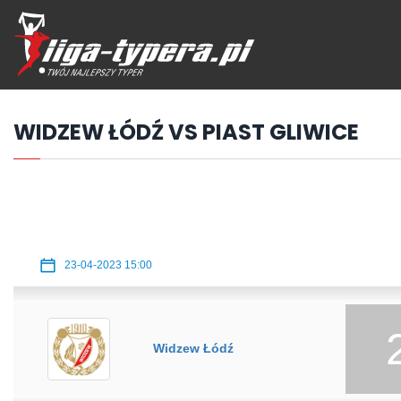
Przejdź
hdo
treści
WIDZEW ŁÓDŹ VS PIAST GLIWICE
23-04-2023 15:00
Widzew Łódź