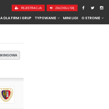
REJESTRACJA
ZALOGUJ SIĘ
A DLA FIRM I GRUP
TYPOWANIE
MINI LIGI
O STRONIE
ANKINGOWA