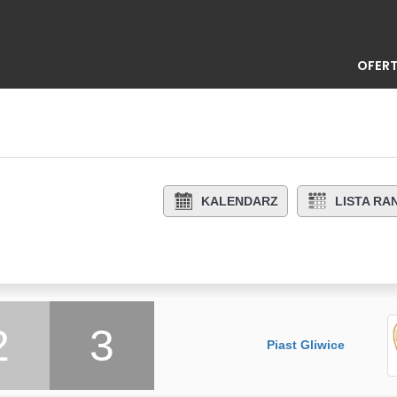
OFERT
KALENDARZ
LISTA R
2
3
Piast Gliwice