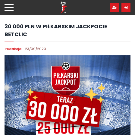
Przejdź
hdo
treści
30 000 PLN W PIŁKARSKIM JACKPOCIE
BETCLIC
Redakcja
-
23/09/2020