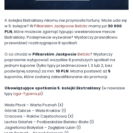
4. kolejka Ekstraklasy nikomu nie przyniosła fortuny. Może uda się
w 5. kolejce? W
Piłkarskim Jackpocie Betclic
mamy już
30 000
PLN
, które możecie zgarnąć typując weekendowe mecze
Ekstraklasy. Podejmiecie wyzwanie? Wystarczy prawidłowo
przewidzieć rozstrzygnięcia 8 spotkań.
O co chodzi w
Piłkarskim Jackpocie
Betclic
? Wystarczy
poprawnie wytypować wszystkie 8 poniższych spotkań na
jednym kuponie (tylko typy przedmeczowe 1, X lub 2, bez
podwójnej szansy) za min.
10 PLN
. Można postawić aż
5
kuponów, które zostaną zakwalifikowane do promocji.
Obowiązujące spotkania 5. kolejki Ekstraklasy
(w nawiasie
typy
Liga-Typera.pl
):
Wisła Płock – Warta Poznań (X)
Górnik Zabrze – Wisła Kraków (1)
Cracovia – Raków Częstochowa (X)
Lechia Gdańsk – Podbeskidzie Bielsko-Biała (1)
Jagiellonia Białystok – Zagłębie Lubin (1)