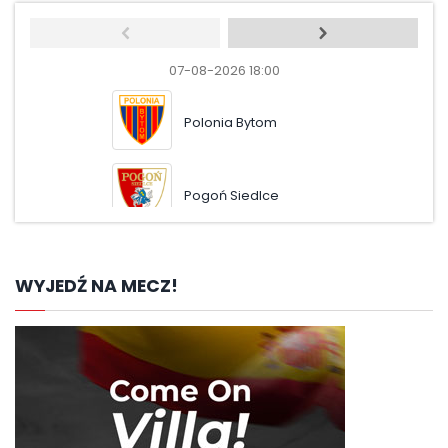
07-08-2026 18:00
07-08-
Polonia Bytom
Pol
Pogoń Siedlce
Ruc
WYJEDŹ NA MECZ!