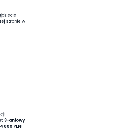
jdziecie
ej stronie w
cji
st
3-dniowy
4 000 PLN
!