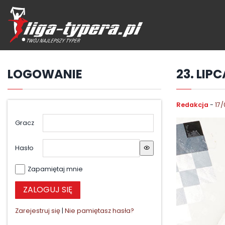
Przejdź
hdo
treści
LOGOWANIE
23. LIP
Redakcja
-
17/
Gracz
Hasło
Zapamiętaj mnie
Zarejestruj się
|
Nie pamiętasz hasła?