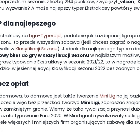
oprzednim sezonie, z liczbą 294 punktów, zwyciężył „
vilson
„.
mu wyzwanie? A może najlepszy typer Ekstraklasy powtórzy s
P dla najlepszego
30
08-08-2026 15:30
08-08-2026
straklasy na
Liga-Typera.pl
, podobnie jak każdej innej ligi opr
połomice
Stal Mielec
Podbesk
Sezonu, to przede wszystkim zabawa (jeśli chcesz zagrać o nag
walki w
Klasyfikacji Sezonu
). Jednak dla najlepszego typera d
wy bilet do gry w Klasyfikacji Sezonu
w najbliższym możliwy
grasz typowanie Ekstraklasy w sezonie 2021/22, to w nagrodę 
Stal Rzeszów
Lechia 
ział w jesiennej edycji Klasyfikacji Sezonu 2022 bez żadnych o
 bez opłat
st darmowa, to darmowe jest także tworzenie
Mini Lig
na jej bazi
możecie więc bez przeszkód tworzyć
Mini Ligi
, zapraszać znajo
w zamkniętym gronie. Wiemy, że taka rywalizacja przynosi duż
kazało typowanie Euro 2020. W Mini Ligach rywalizowały setki g
iele większych i mniejszych firm organizujących zabawę dla s
.