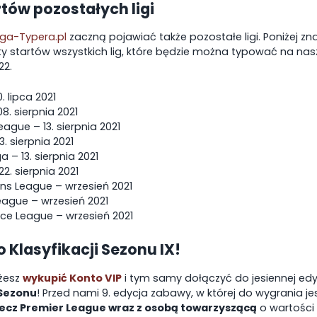
rtów pozostałych ligi
iga-Typera.pl
zaczną pojawiać także pozostałe ligi. Poniżej zna
y startów wszystkich lig, które będzie można typować na nasz
22.
0. lipca 2021
08. sierpnia 2021
eague – 13. sierpnia 2021
3. sierpnia 2021
a – 13. sierpnia 2021
22. sierpnia 2021
s League – wrzesień 2021
eague – wrzesień 2021
ce League – wrzesień 2021
 Klasyfikacji Sezonu IX!
żesz
wykupić Konto VIP
i tym samy dołączyć do jesiennej edy
 Sezonu
! Przed nami 9. edycja zabawy, w której do wygrania je
ecz Premier League wraz z osobą towarzyszącą
o wartości