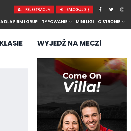
REJESTRACJA
ZALOGUJ SIĘ
A DLA FIRM I GRUP
TYPOWANIE
MINI LIGI
O STRONIE
KLASIE
WYJEDŹ NA MECZ!