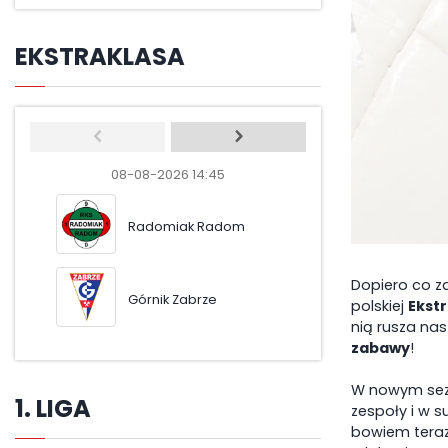
EKSTRAKLASA
08-08-2026 14:45
08-08-2026 17:
Radomiak Radom
Pogoń Szcze
Dopiero co za
Górnik Zabrze
Motor Lublin
polskiej
Ekstr
nią rusza nas
zabawy
!
W nowym se
1. LIGA
zespoły i w s
bowiem teraz 