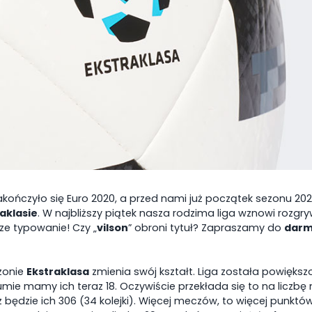
30
08-08-2026 20:15
09-08-202
cin
Korona Kielce
Raków 
kończyło się Euro 2020, a przed nami już początek sezonu 202
Legia Warszawa
Zagłębie
aklasie
. W najbliższy piątek nasza rodzima liga wznowi rozgryw
ze typowanie! Czy „
vilson
” obroni tytuł? Zapraszamy do
darm
zonie
Ekstraklasa
zmienia swój kształt. Liga została powięks
umie mamy ich teraz 18. Oczywiście przekłada się to na liczb
będzie ich 306 (34 kolejki). Więcej meczów, to więcej punktó