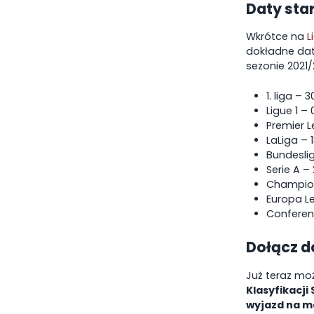
Daty sta
Wkrótce na
L
dokładne dat
sezonie 2021/
1. liga – 3
Ligue 1 – 
Premier L
LaLiga – 1
Bundeslig
Serie A – 
Champion
Europa L
Conferen
Dołącz do
Już teraz mo
Klasyfikacji
wyjazd na m