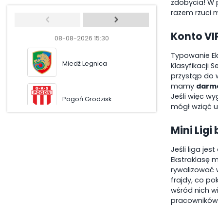
zdobycia! W p
razem rzuci 
Konto VI
08-08-2026 15:30
08-08-2026 15:
Typowanie Ek
Miedź Legnica
Puszcza Nie
Klasyfikacji 
przystąp do 
mamy
darmo
Jeśli więc wy
Pogoń Grodzisk
Odra Opole
mógł wziąć ud
Mini Ligi
Jeśli liga je
Ekstraklasę 
rywalizować 
frajdy, co po
wśród nich w
pracowników