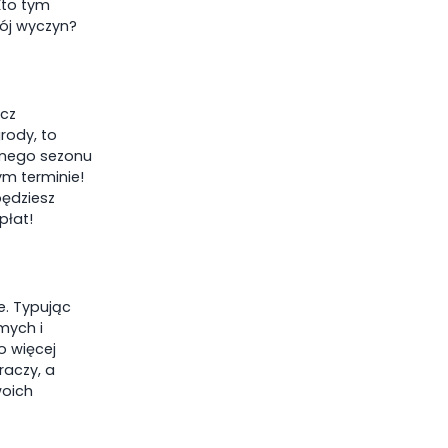
 Kto tym
wój wyczyn?
 20:15
09-08-2026 14:30
09-08
ócz
idzie
ŁKS Łódź
Ter
rody, to
anego sezonu
m terminie!
będziesz
Gdańsk
Chrobry Głogów
War
płat!
e. Typując
mych i
o więcej
raczy, a
woich