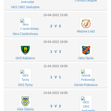
Chrobry Głogów
GKS 1962 Jastrzębie
10-04-2022 15:00
2 V 2
Widzew Łódź
Skra Częstochowa
10-04-2022 18:00
1 V 3
GKS Katowice
Odra Opole
11-04-2022 18:00
1 V 1
GKS Tychy
Górnik Polkowice
14-04-2022 18:00
3 V 2
Arka Gdynia