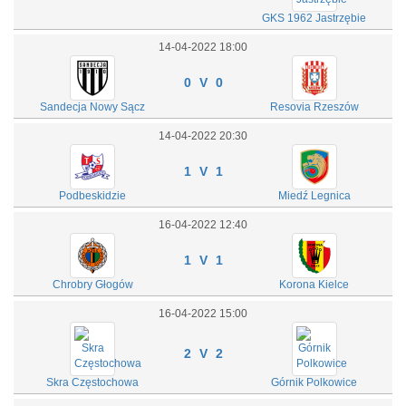
GKS 1962 Jastrzębie
14-04-2022 18:00
0 V 0
Sandecja Nowy Sącz
Resovia Rzeszów
14-04-2022 20:30
1 V 1
Podbeskidzie
Miedź Legnica
16-04-2022 12:40
1 V 1
Chrobry Głogów
Korona Kielce
16-04-2022 15:00
2 V 2
Skra Częstochowa
Górnik Polkowice