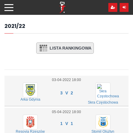
Przejdź
hdo
treści
2021/22
LISTA RANKINGOWA
03-04-2022 18:00
3 V 2
Arka Gdynia
Skra Częstochowa
05-04-2022 18:00
1 V 1
Resovia Rzeszów
Stomil Olsztyn