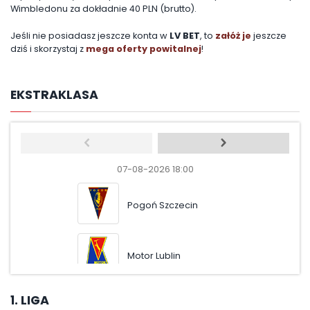
Wimbledonu za dokładnie 40 PLN (brutto).
Jeśli nie posiadasz jeszcze konta w
LV BET
, to
załóż je
jeszcze
dziś i skorzystaj z
mega oferty powitalnej
!
EKSTRAKLASA
07-08-2026 18:00
07-08-
Pogoń Szczecin
Wis
Motor Lublin
Wisł
1. LIGA