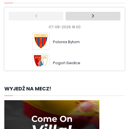
07-08-2026 18:00
07-08-
Polonia Bytom
Pol
Pogoń Siedlce
Ruc
WYJEDŹ NA MECZ!