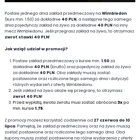
Postaw jednego dnia zakład przedmeczowy na
Wimbledon
(kurs min. 1.50) za dokładnie
40 PLN
, a następnie tego samego
dnia pojedynczy zakład na żywo za dokładnie
40 PLN
na inny
mecz Wimbledonu. Jeśli przegrasz zakład na żywo, to otrzymasz
zwrot stawki 40 PLN
!
Jak wziąć udział w promocji?
Postaw zakład przedmeczowy o kursie min.
1.50
za
dokładnie
40 PLN
(brutto) oraz pojedynczy zakład za żywo
za dokładnie
40 PLN
. Oba zakłady muszą zostać
postawione oraz rozliczone tego samego dnia i dotyczyć
różnych wydarzeń z oferty Wimbledonu.
Jeśli zakład na żywo okaże się przegrany, to otrzymasz
zwrot 40 PLN
!
Przed wypłatą, kwota zwrotu musi zostać obrócona
3x
po
min. kursie
1.75
.
Z promocji możesz korzystać codziennie od
27 czerwca do 10
lipca
. Pamiętaj, że zakład przedmeczowy oraz na żywo muszą
zostać postawione oraz rozliczone tego samego dnia. Oba
kupony muszą zostać postawione na różne wydarzenia z oferty