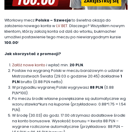
Wtorkowy mecz
Polska – Szwecja
to świetna okazja do
założenia nowego konta w
LV BET
. Dlaczego? Wszystkim nowym
klientom, którzy założą konta od dziś do wtorku, bukmacher
umożliwi postawienie tego meczu po niewiarygodnym kursie
100.00
!
Jak skorzystać z promocji?
Załóż nowe konto
i wpłać min.
20 PLN
.
Postaw na wygraną Polski w meczu barażowym o udział w
Mistrzostwach Świata (29.03 o godzinie 20:45) dokładnie
1
PLN
brutto (0.88 PLN netto).
W przypadku wygranej Polski wygrywasz
88 PLN
(0.88
PLN*100).
Po meczu środki własne powiększane są automatycznie wg
wzoru stawka*kurs na kuponie (przykładowo: 0.88*1.75 = 1.54
PLN).
W środę (30.03) do godz. 17:00 otrzymasz dodatkowe środki
na konto bonusowe. Wysokość bonusu = kwota 88 PLN –
wygrane rozliczone automatycznie (przykładowo: 88 PLN –