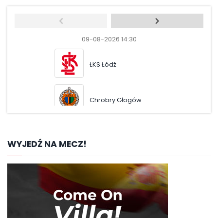
09-08-2026 14:30
09-08
ŁKS Łódź
Ter
Chrobry Głogów
War
WYJEDŹ NA MECZ!