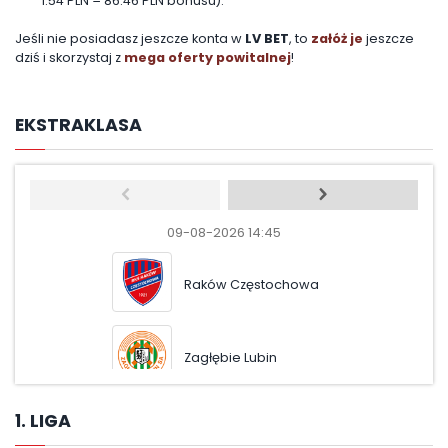
1.54 PLN = 86.46 PLN bonusu).
Jeśli nie posiadasz jeszcze konta w
LV BET
, to
załóż je
jeszcze
dziś i skorzystaj z
mega oferty powitalnej
!
EKSTRAKLASA
09-08-2026 14:45
09-08-
Raków Częstochowa
Ślą
Zagłębie Lubin
Cra
1. LIGA