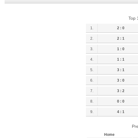
Top 
1.
2 : 0
2.
2 : 1
3.
1 : 0
4.
1 : 1
5.
3 : 1
6.
3 : 0
7.
3 : 2
8.
0 : 0
9.
4 : 1
Pre
Home