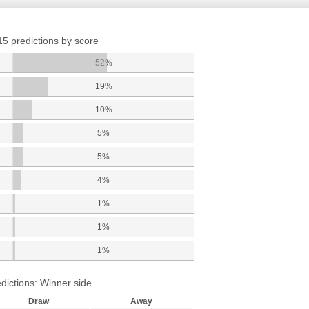
15 predictions by score
52%
19%
10%
5%
5%
4%
1%
1%
1%
dictions: Winner side
Draw
Away