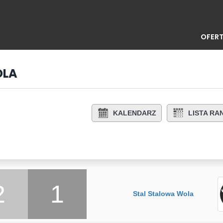
OFERT
OLA
KALENDARZ
LISTA R
2
1
Stal Stalowa Wola