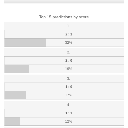
Top 15 predictions by score
1.
2 : 1
32%
2.
2 : 0
19%
3.
1 : 0
17%
4.
1 : 1
12%