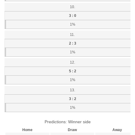
10.
3 : 0
1%
11.
2 : 3
1%
12.
5 : 2
1%
13.
3 : 2
1%
Predictions: Winner side
Home
Draw
Away