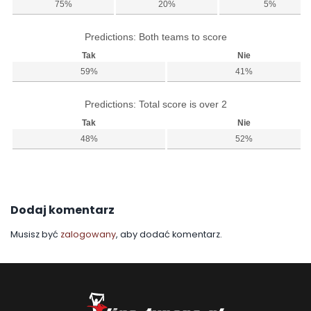
75%
20%
5%
Predictions: Both teams to score
Tak
Nie
59%
41%
Predictions: Total score is over 2
Tak
Nie
48%
52%
Dodaj komentarz
Musisz być
zalogowany
, aby dodać komentarz.