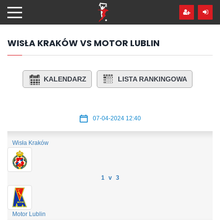
Przejdź
hdo
treści
WISŁA KRAKÓW VS MOTOR LUBLIN
KALENDARZ
LISTA RANKINGOWA
07-04-2024 12:40
Wisła Kraków
1 v 3
Motor Lublin