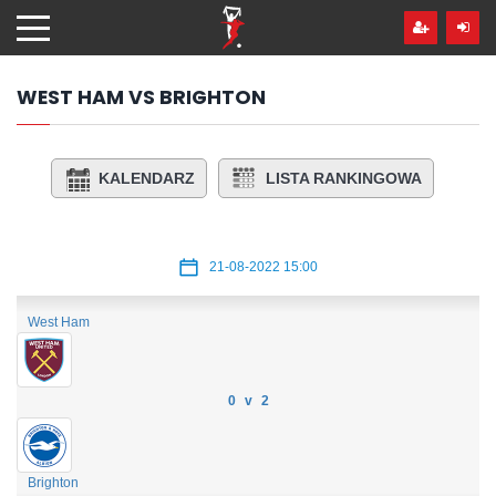
Przejdź
hdo
treści
WEST HAM VS BRIGHTON
KALENDARZ
LISTA RANKINGOWA
21-08-2022 15:00
West Ham
0 v 2
Brighton