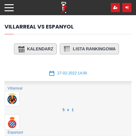
Przejdź
hdo
treści
VILLARREAL VS ESPANYOL
KALENDARZ
LISTA RANKINGOWA
27-02-2022 14:00
Villarreal
5 v 1
Espanyol