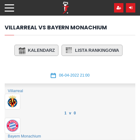
Przejdź
hdo
treści
VILLARREAL VS BAYERN MONACHIUM
KALENDARZ
LISTA RANKINGOWA
06-04-2022 21:00
Villarreal
1 v 0
Bayern Monachium