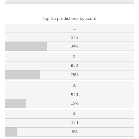
Top 15 predictions by score
1.
1 : 2
30%
2.
0 : 2
25%
3.
0 : 1
15%
4.
1 : 1
9%