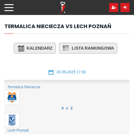
Przejdź
hdo
treści
TERMALICA NIECIECZA VS LECH POZNAŃ
KALENDARZ
LISTA RANKINGOWA
20-09-2025 17:30
Termalica Nieciecza
0 v 2
Lech Poznań