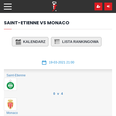
Przejdź
hdo
treści
SAINT-ETIENNE VS MONACO
KALENDARZ
LISTA RANKINGOWA
19-03-2021 21:00
Saint-Etienne
0 v 4
Monaco