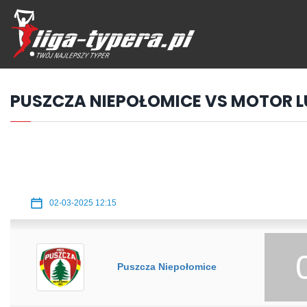
Przejdź
hdo
treści
PUSZCZA NIEPOŁOMICE VS MOTOR L
02-03-2025 12:15
Puszcza Niepołomice