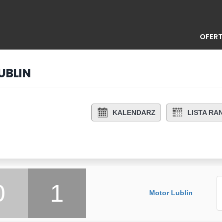
OFERT
UBLIN
KALENDARZ
LISTA R
0
1
Motor Lublin