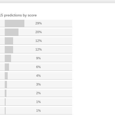
15 predictions by score
29%
20%
12%
12%
9%
6%
4%
3%
2%
1%
1%