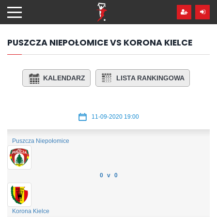
Przejdź
hdo
treści
PUSZCZA NIEPOŁOMICE VS KORONA KIELCE
KALENDARZ
LISTA RANKINGOWA
11-09-2020 19:00
Puszcza Niepołomice
0 v 0
Korona Kielce