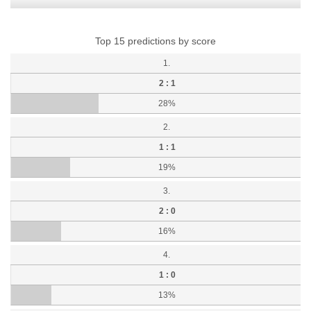
Top 15 predictions by score
1.
2 : 1
28%
2.
1 : 1
19%
3.
2 : 0
16%
4.
1 : 0
13%