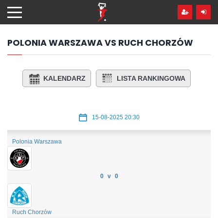
Przejdź
hdo
treści
POLONIA WARSZAWA VS RUCH CHORZÓW
KALENDARZ
LISTA RANKINGOWA
15-08-2025 20:30
Polonia Warszawa
0 v 0
Ruch Chorzów