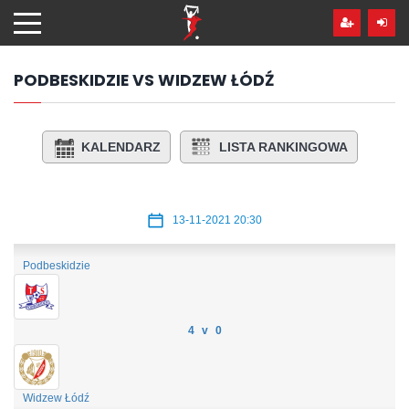
Przejdź
hdo
treści
PODBESKIDZIE VS WIDZEW ŁÓDŹ
KALENDARZ
LISTA RANKINGOWA
13-11-2021 20:30
Podbeskidzie
4 v 0
Widzew Łódź