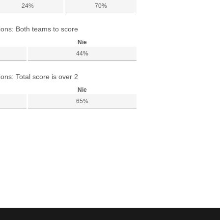
24%
70%
ions: Both teams to score
Nie
44%
ions: Total score is over 2
Nie
65%