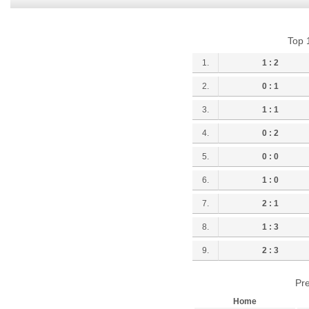
Top 
1.
1 : 2
2.
0 : 1
3.
1 : 1
4.
0 : 2
5.
0 : 0
6.
1 : 0
7.
2 : 1
8.
1 : 3
9.
2 : 3
Pre
Home