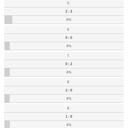
5.
2 : 2
6%
6.
0 : 0
4%
7.
0 : 2
4%
8.
2 : 0
4%
9.
1 : 0
4%