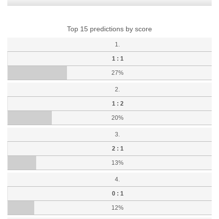
Top 15 predictions by score
1.
1 : 1
27%
2.
1 : 2
20%
3.
2 : 1
13%
4.
0 : 1
12%