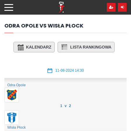
Przejdź
hdo
treści
ODRA OPOLE VS WISŁA PŁOCK
KALENDARZ
LISTA RANKINGOWA
11-08-2024 14:30
Odra Opole
1 v 2
Wisła Płock