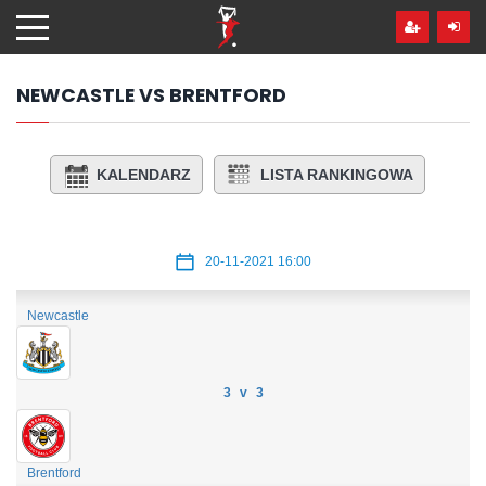
Przejdź
hdo
treści
NEWCASTLE VS BRENTFORD
KALENDARZ
LISTA RANKINGOWA
20-11-2021 16:00
Newcastle
3 v 3
Brentford