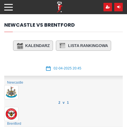
Przejdź
hdo
treści
NEWCASTLE VS BRENTFORD
KALENDARZ
LISTA RANKINGOWA
02-04-2025 20:45
Newcastle
2 v 1
Brentford