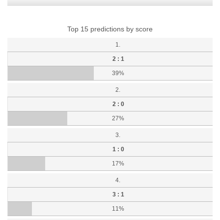
Top 15 predictions by score
1.
2 : 1
39%
2.
2 : 0
27%
3.
1 : 0
17%
4.
3 : 1
11%