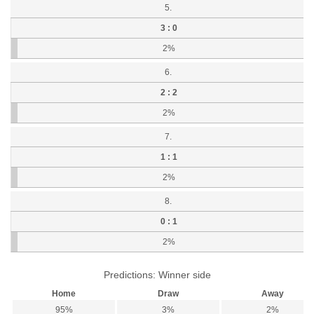
5.
3 : 0
2%
6.
2 : 2
2%
7.
1 : 1
2%
8.
0 : 1
2%
Predictions: Winner side
Home
Draw
Away
95%
3%
2%