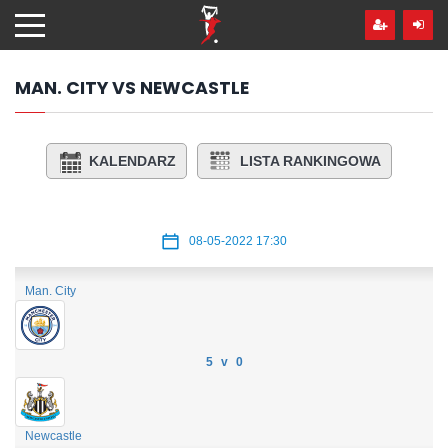
Przejdź
hdo
treści
MAN. CITY VS NEWCASTLE
KALENDARZ
LISTA RANKINGOWA
08-05-2022 17:30
Man. City
5 v 0
Newcastle