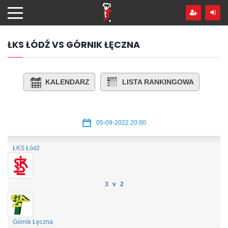
Przejdź
hdo
treści
ŁKS ŁÓDŹ VS GÓRNIK ŁĘCZNA
KALENDARZ
LISTA RANKINGOWA
05-09-2022 20:00
ŁKS Łódź
3 v 2
Górnik Łęczna