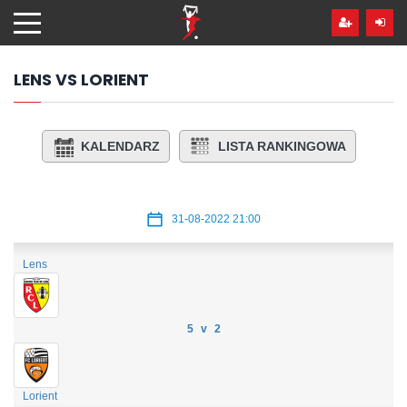
Przejdź
hdo
treści
LENS VS LORIENT
KALENDARZ
LISTA RANKINGOWA
31-08-2022 21:00
Lens
5 v 2
Lorient