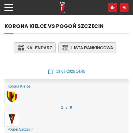
Przejdź
hdo
treści
KORONA KIELCE VS POGOŃ SZCZECIN
KALENDARZ
LISTA RANKINGOWA
13-09-2025 14:45
Korona Kielce
1 v 0
Pogoń Szczecin