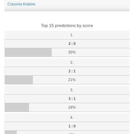
Cracovia Kraków
Top 15 predictions by score
1.
2 : 0
35%
2.
2 : 1
21%
3.
3 : 1
18%
4.
1 : 0