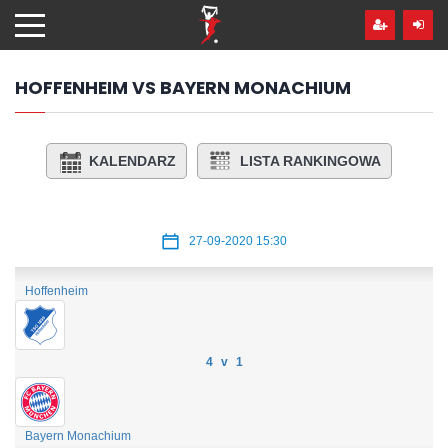
Przejdź
hdo
treści
HOFFENHEIM VS BAYERN MONACHIUM
KALENDARZ
LISTA RANKINGOWA
27-09-2020 15:30
Hoffenheim
4 v 1
Bayern Monachium