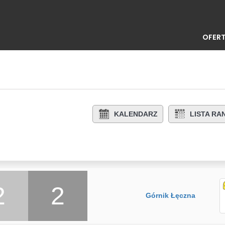
OFERT
KALENDARZ
LISTA R
2
2
Górnik Łęczna