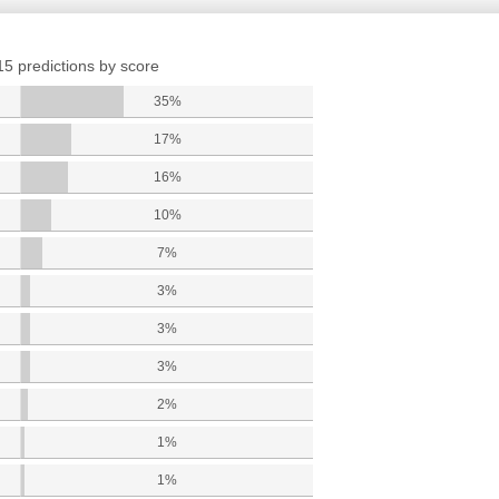
15 predictions by score
35%
17%
16%
10%
7%
3%
3%
3%
2%
1%
1%