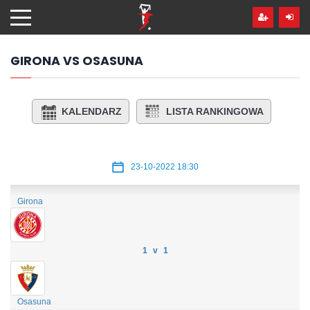
Przejdź
hdo
treści
GIRONA VS OSASUNA
KALENDARZ
LISTA RANKINGOWA
23-10-2022 18:30
Girona
1 v 1
Osasuna