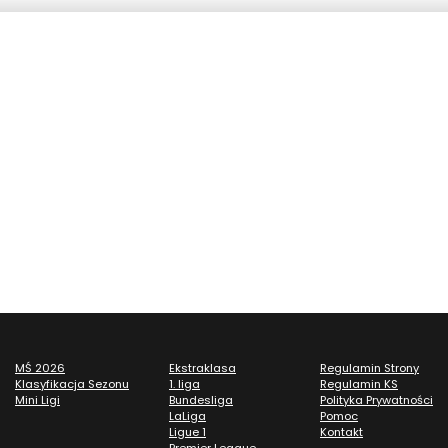
MŚ 2026
Ekstraklasa
Regulamin Strony
Klasyfikacja Sezonu
1. liga
Regulamin KS
Mini Ligi
Bundesliga
Polityka Prywatności
LaLiga
Pomoc
Ligue 1
Kontakt