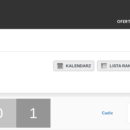
OFERT
KALENDARZ
LISTA R
0
1
Cadiz