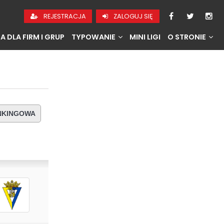
REJESTRACJA
ZALOGUJ SIĘ
A DLA FIRM I GRUP
TYPOWANIE
MINI LIGI
O STRONIE
ANKINGOWA