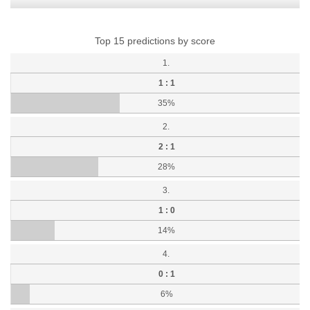
Top 15 predictions by score
1.
1 : 1
35%
2.
2 : 1
28%
3.
1 : 0
14%
4.
0 : 1
6%