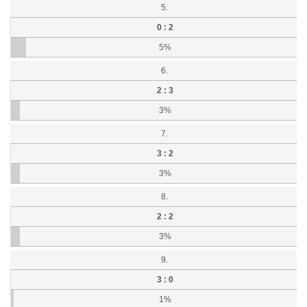
5.
0 : 2
5%
6.
2 : 3
3%
7.
3 : 2
3%
8.
2 : 2
3%
9.
3 : 0
1%