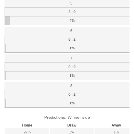
5.
3 : 0
4%
6.
6 : 2
1%
7.
0 : 0
1%
8.
0 : 2
1%
Predictions: Winner side
Home
Draw
Away
97%
1%
1%