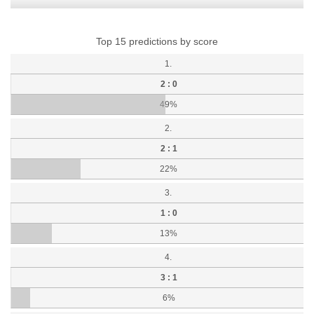
Top 15 predictions by score
1.
2 : 0
49%
2.
2 : 1
22%
3.
1 : 0
13%
4.
3 : 1
6%