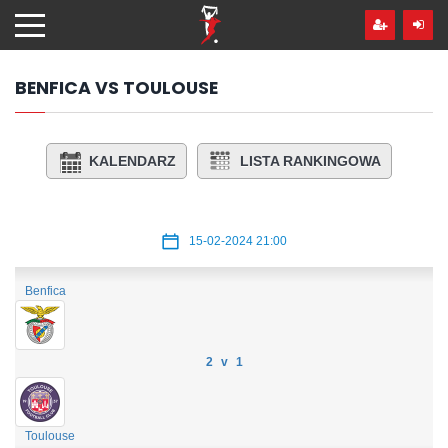
Przejdź
hdo
treści
BENFICA VS TOULOUSE
KALENDARZ
LISTA RANKINGOWA
15-02-2024 21:00
Benfica
2 v 1
Toulouse