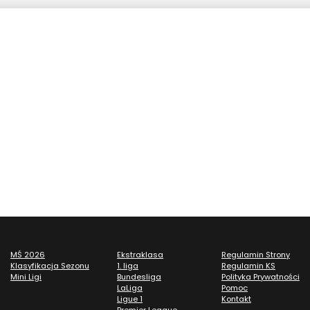
MŚ 2026
Ekstraklasa
Regulamin Strony
Klasyfikacja Sezonu
1. liga
Regulamin KS
Mini Ligi
Bundesliga
Polityka Prywatności
LaLiga
Pomoc
Ligue 1
Kontakt