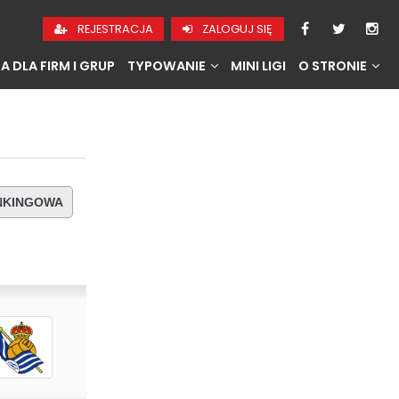
REJESTRACJA
ZALOGUJ SIĘ
A DLA FIRM I GRUP
TYPOWANIE
MINI LIGI
O STRONIE
ANKINGOWA