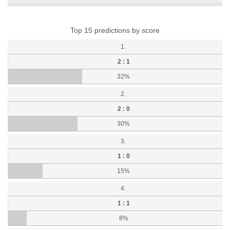
Top 15 predictions by score
1.
2 : 1
32%
2.
2 : 0
30%
3.
1 : 0
15%
4.
1 : 1
8%