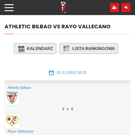
Przejdź
hdo
treści
ATHLETIC BILBAO VS RAYO VALLECANO
KALENDARZ
LISTA RANKINGOWA
02-12-2023 16:15
Athletic Bilbao
4 v 0
Rayo Vallecano