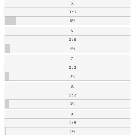
5.
3 : 1
8%
6.
3 : 0
4%
7.
2 : 2
3%
8.
1 : 2
3%
9.
1 : 5
1%