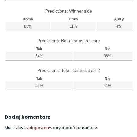
Predictions: Winner side
Home
Draw
Away
85%
11%
4%
Predictions: Both teams to score
Tak
Nie
64%
36%
Predictions: Total score is over 2
Tak
Nie
59%
41%
Dodaj komentarz
Musisz być
zalogowany
, aby dodać komentarz.